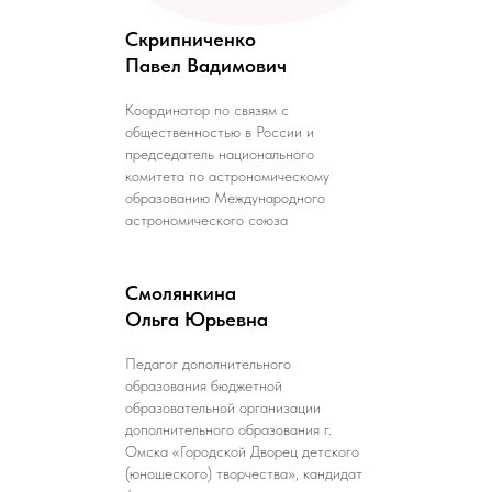
Скрипниченко
Павел Вадимович
Координатор по связям с
общественностью в России и
председатель национального
комитета по астрономическому
образованию Международного
астрономического союза
Смолянкина
Ольга Юрьевна
Педагог дополнительного
образования бюджетной
образовательной организации
дополнительного образования г.
Омска «Городской Дворец детского
(юношеского) творчества», кандидат