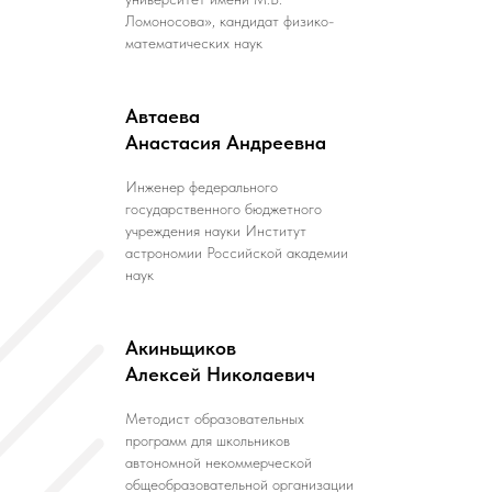
Ломоносова», кандидат физико-
математических наук
Автаева
Анастасия Андреевна
Инженер федерального
государственного бюджетного
учреждения науки Институт
астрономии Российской академии
наук
Акиньщиков
Алексей Николаевич
Методист образовательных
программ для школьников
автономной некоммерческой
общеобразовательной организации