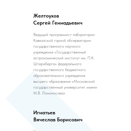
Желтоухов
Сергей Геннадьевич
Ведущий программист лаборатории
Кавказской горной обсерватории
государственного научного
учреждения «Государственный
астрономический институт им. П.К.
Штернберга» федерального
государственного бюджетного
образовательного учреждения
высшего образования «Московский
государственный университет имени
М.В. Ломоносова»
Игнатьев
Вячеслав Борисович